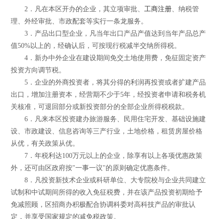
2．凡在本区开办的企业，其立项审批、
工商注册
、纳税管
理、外经审批、市政配套等实行一条龙服务。
3．产品出口型企业，凡当年出口产品产值达到当年产品总产
值50%以上的，经确认后，可按现行税减半交纳所得税。
4．新办中外企业在建设期间免交土地使用费，免征固定资产
投资方向调节税。
5．企业的外商投资者，将其分得的利润再投资或者扩建产品
出口，增加注册资本，经营期不少于5年，经投资者申请和税务机
关核准，可退回部分或新投资部分的全部企业所得税税款。
6．凡来本区投资建办旅游服务、民用住宅开发、基础设施建
设、市政建设、信息咨询等三产行业，土地价格，租赁房屋价格
从优，有关政策从优。
7．年税利达100万元以上的企业，除享有以上各项优惠政策
外，还可由区政府按"一事一议"的原则确定优惠条件。
8．凡投资新技术企业或科研单位、大专院校与企业共同建立
试制和中试期间所得的收入免征税费，并在该产品投资初期给予
免减照顾，区招商办积极配合协调科委对高科技产品的审批认
定，并享受国家规定的减免税政策。